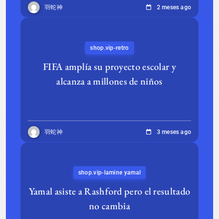
羽蛇神
2 meses ago
shop.vip-retro
FIFA amplía su proyecto escolar y
alcanza a millones de niños
羽蛇神
3 meses ago
shop.vip-lamine yamal
Yamal asiste a Rashford pero el resultado
no cambia