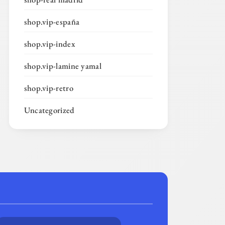
shop.vip-españa
shop.vip-index
shop.vip-lamine yamal
shop.vip-retro
Uncategorized