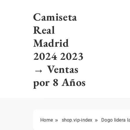
Skip
to
Camiseta
content
Real
Madrid
2024 2023
→ Ventas
por 8 Años
Home
shop.vip-index
Dogo lidera l