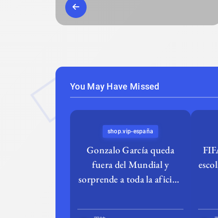
You May Have Missed
shop.vip-españa
Gonzalo García queda
FIF
fuera del Mundial y
escol
sorprende a toda la afición
española