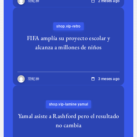
羽蛇神
2 meses ago
shop.vip-retro
FIFA amplía su proyecto escolar y
alcanza a millones de niños
羽蛇神
3 meses ago
shop.vip-lamine yamal
Yamal asiste a Rashford pero el resultado
no cambia